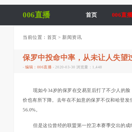
006直播
首页
006直
当前位置：
首页
>
新闻资讯
保罗中投命中率，从未让人失望
-
编辑：006直播
-
2020-03-30
浏览量：1,448
现如今34岁的保罗在交易至后打了不少人的
价也有所下降。去年在不如意的保罗不仅和哈登发生
56.0%。
但是这位曾经的联盟第一控卫本赛季交出的成绩单