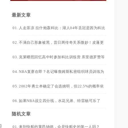
最新文章
人走茶凉 拉什炮轰科比：湖人04年丢冠是因为科比
太自私了 他想拿FMVP
，
不满自己形象被黑，昔日两传奇关系微妙！皮蓬更
是直言科比已超越乔丹！
克莱晒照回忆高中时参加科比训练营 库里德罗赞等
人也在
NBA复赛在即？名记曝詹姆斯私密组织球员训练为
夺冠做准备
2002年勇士本确定了会选姚明，但22.5%的概率依
然没有得到状元签！
如果NBA设立四分线，水花兄弟、特雷杨可乐了
随机文章
加
来到快船的莱昂纳德，会是快船史的第一人吗？