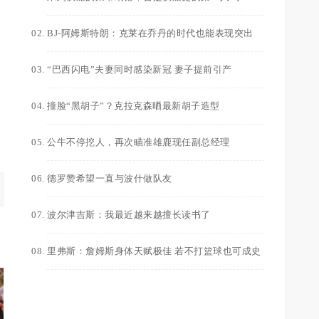
BJ-阿姆斯特朗：克莱在乔丹的时代也能表现突出
“巴西闪电”夫妻同时感染新冠 妻子提前引产
撞脸“黑胡子”？克拉克森晒最新胡子造型
公牛不停挖人，再次瞄准雄鹿现任副总经理
德罗赞希望一直与波什做队友
波尔津吉斯：我最近越来越擅长读书了
里弗斯：詹姆斯身体天赋极佳 若不打篮球也可成史
上最强的橄榄球运动员