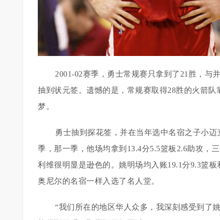
2001-02赛季，勇士常规赛只拿到了21胜，
抽到状元签。遗憾的是，常规赛取得28胜的火箭队
梦。
勇士抽到探花签，并在当年选中名宿之子小迈克-
季，那一季，他场均拿到13.4分5.5篮板2.6助
利维很明显是逊色的。姚明场均入账19.1分9.3篮
奥尼尔的名宿一样入选了名人堂。
“我们所在的地区华人众多，我深刻感受到了