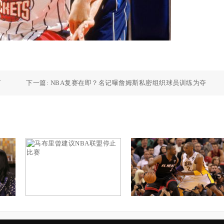
了
下一篇:
NBA复赛在即？名记曝詹姆斯私密组织球员训练为夺
冠做准备
登
>魔术师曾自曝交往多人，染
>马布里曾建议NBA联盟停止
上艾滋场外也是个风流者
比赛