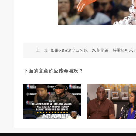
上一篇:
如果NBA设立四分线，水花兄弟、特雷杨可乐
下面的文章你应该会喜欢？
>麦克米兰：奥迪&布罗格
的组合很棒 不惧任何对手