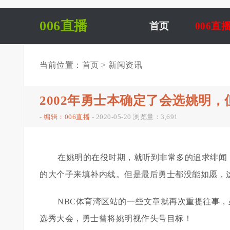
006直播
首页
006直
当前位置：
首页
>
新闻资讯
2002年勇士本确定了会选姚明，
-
编辑：006直播
-
2020-05-20
浏览量：3,691
在姚明的在役时期，就听到非常多的追求绯闻
的大个子来填补内线。但是最后勇士都没能如愿，
NBC体育湾区站的一些文章就再次重提往事，
选秀大会，勇士曾将姚明视作头号目标！