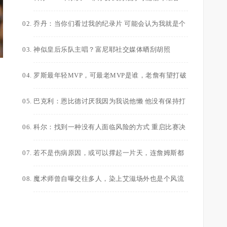
乔丹说不
乔丹：当你们看过我的纪录片 可能会认为我就是个
坏蛋
神似皇后乐队主唱？富尼耶社交媒体晒刮胡照
罗斯最年轻MVP，可最老MVP是谁，老詹有望打破
该记录
巴克利：恩比德讨厌我因为我说他懒 他没有保持打
篮球的体形
科尔：找到一种没有人面临风险的方式 重启比赛决
出总冠军
若不是伤病原因，或可以撑起一片天，连詹姆斯都
要靠边站的球员
魔术师曾自曝交往多人，染上艾滋场外也是个风流
者