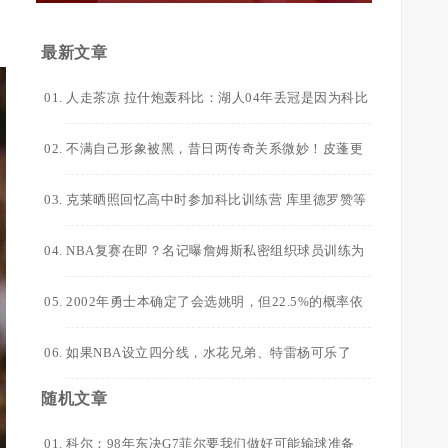
最新文章
人走茶凉 拉什炮轰科比：湖人04年丢冠是因为科比
太自私了 他想拿FMVP
不满自己形象被黑，昔日两传奇关系微妙！皮蓬更
是直言科比已超越乔丹！
克莱晒照回忆高中时参加科比训练营 库里德罗赞等
人也在
NBA复赛在即？名记曝詹姆斯私密组织球员训练为
夺冠做准备
2002年勇士本确定了会选姚明，但22.5%的概率依
然没有得到状元签！
如果NBA设立四分线，水花兄弟、特雷杨可乐了
随机文章
科尔：98年东决G7菲尔要我们做好可能输球准备