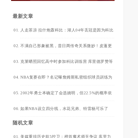
最新文章
人走茶凉 拉什炮轰科比：湖人04年丢冠是因为科比
太自私了 他想拿FMVP
不满自己形象被黑，昔日两传奇关系微妙！皮蓬更
是直言科比已超越乔丹！
克莱晒照回忆高中时参加科比训练营 库里德罗赞等
人也在
NBA复赛在即？名记曝詹姆斯私密组织球员训练为
夺冠做准备
2002年勇士本确定了会选姚明，但22.5%的概率依
然没有得到状元签！
如果NBA设立四分线，水花兄弟、特雷杨可乐了
随机文章
美媒重排历史前5控卫：榜首魔术师无争议 库里力