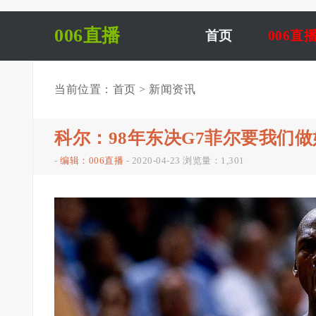
006直播
首页
006直
当前位置：
首页
>
新闻资讯
科尔：98年东决G7菲尔要我们
-
编辑：006直播
-
2020-04-23
浏览量：1,301