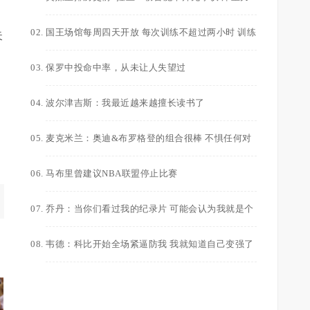
压保罗上榜
国王场馆每周四天开放 每次训练不超过两小时 训练
失
之间都要消毒
保罗中投命中率，从未让人失望过
波尔津吉斯：我最近越来越擅长读书了
麦克米兰：奥迪&布罗格登的组合很棒 不惧任何对
手
马布里曾建议NBA联盟停止比赛
乔丹：当你们看过我的纪录片 可能会认为我就是个
坏蛋
韦德：科比开始全场紧逼防我 我就知道自己变强了