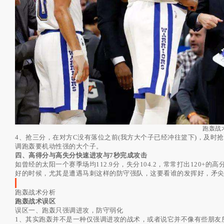
跑轰战
4、抢三分，在对方C没有落位之前(我方大个子已经冲往篮下)，及时
调跑轰要机动性强的大个子。
四、高得分与高失分快速进攻与7秒完成攻击
如曾经的太阳一个赛季场均112.9分，失分104.2，常常打出120
好的时候，尤其是遭遇马刺这样的防守强队，这要看谁的发挥好，矛
跑轰战术分析
跑轰战术误区
误区一、跑轰只强调进攻，防守弱化
1、其实跑轰并不是一种仅强调进攻的战术，或者说它并不像有些朋友