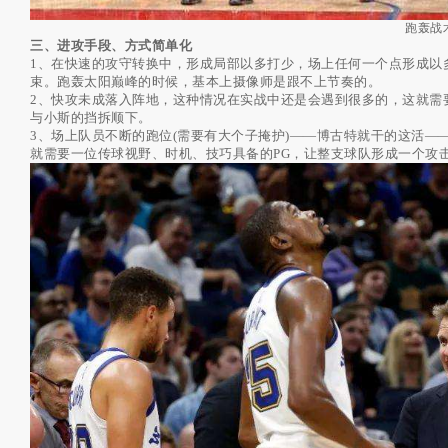
跑轰战
三、进攻手段、方式简单化
1、在快速的攻守转换中，形成局部以多打少，场上任何一个点形成以
束。跑轰太阳巅峰的时候，基本上摄像师是跟不上节奏的。
2、快攻未成落入阵地，这种情况在实战中还是会遇到很多的，这就需要
与小斯的挡拆顺下。
3、场上队员不断的跑位(需要有大个子掩护)——博古特就干的这活
就需要一位传球视野、时机、技巧具备的PG，让整支球队形成一个攻