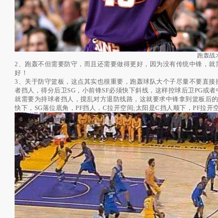
跑轰战
2、跑轰不但需要防守，而且还需要做得更好，因为没有传统中锋，就
好！
3、关于防守篮板，这点其实也很重要，跑轰球队大个子尽量不要直接
者挡人，得分后卫SG，小前锋SF必须快下斜线，这样控球后卫PG或
就需要为持球者挡人，搅乱对方退防线路，这就要求中锋拿到篮板后的
快下，SG落位底角，PF挡人，C拉开空间;太阳是C挡人顺下，PF拉