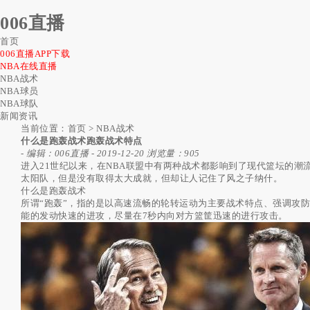
006直播
首页
006直播APP下载
NBA在线直播
NBA战术
NBA球员
NBA球队
新闻资讯
当前位置：
首页
>
NBA战术
什么是跑轰战术跑轰战术特点
-
编辑：006直播
-
2019-12-20
浏览量：905
进入21世纪以来，在NBA联盟中有两种战术都影响到了现代篮坛的
太阳队，但是没有取得太大成就，但却让人记住了风之子纳什。
什么是跑轰战术
所谓“跑轰”，指的是以高速流畅的轮转运动为主要战术特点、强调攻
能的发动快速的进攻，尽量在7秒内向对方篮筐迅速的进行攻击。