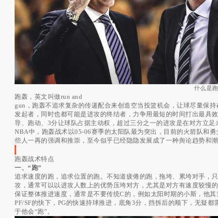
什么是
跑轰，英文叫做run and
gun，跑轰不追求复杂的传递配合来创造空当投篮机会，让球尽量保
发起者，同时也都可能是进攻的终结者，力争用最短的时间打出最具
导、跑动、3分让球队占据主动权，超过三分之一的进攻是在对方立足
NBA中，跑轰战术以05-06赛季的太阳队最为突出，目前的火箭队和
些人一再的强调和推崇，至今似乎已经隐隐发展成了一种舆论趋势和
跑轰战术特点
一、“跑”
追求速度的跑，追求位置的跑。不知道疲倦的跑，拖垮、累垮对手，只
攻，通常可以以进攻人数上的优势压垮对方，尤其是对方有速度较慢的
保证整体推进速度，通常是不要传统C的，例如太阳时期的小斯，他其实
PF/SF的快下，PG的快速持球推进，底角3分，挡拆后的顺下，无
于他会“跑”。