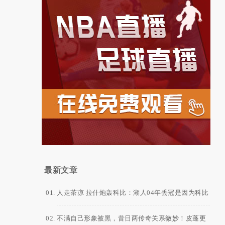
最新文章
人走茶凉 拉什炮轰科比：湖人04年丢冠是因为科比
太自私了 他想拿FMVP
不满自己形象被黑，昔日两传奇关系微妙！皮蓬更