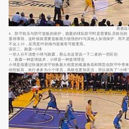
跑轰战
4、防守前压与防守篮板的保护，跑轰的球队防守时是需要队员前压的
显得薄弱，这时候就需要篮板能力较强的PF与其他人加强保护，而不
不会上10，反而是PF的场均篮板有可能更高。
误区二、跑轰=小球
一些人分不清楚小球与跑轰，那么在这里说一下二者的一些区别
1、跑轰一种篮球战术，小球是一种篮球理念
小球是指通过快速的攻守转换最大程度的规避身高和阵型在防守中带
动性较高，执行者多为小个球员，风格也更加灵活，所以就有了“小球