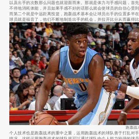
以及出手的次数那么问题也就迎面而来。那就是体力与手感问题，首
不停地消耗体能，并且如果手感不好的话那么就会使球员的自信心受
而第二个就是中远距离投篮，跑轰战术基本会让球员出手的位置多半
球员就是福音了，他们不断地制造出手的机会，并拉开比分从而赢得
跑轰战
个人技术也是跑轰战术的重中之重，运用跑轰战术的球队善于打乱对
情况，这样运用跑轰战术的球队就可以通过球队中个人能力较强的球