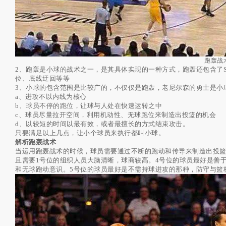
跑轰战
2、跑轰是小球的战术之一，是其具体实现的一种方式，跑轰还包含了S
位、底线迂回等等
3、小球的包含范围是比较广的，不仅仅是跑轰，老尼尔森的勇士是小
a、进攻不以内线为核心
b、球员不停的跑位，让球与人处在快速运转之中
c、球员尽量拉开空间，利用机动性、无球跑位来制造出投篮的机会
d、以较短的时间以最有效，或者最擅长的方式结束攻击。
只要满足以上几点，让小个球员来执行都叫小球。
解析跑轰战术
当运用跑轰战术的时候，球员需要通过不断的跑动和传导来制造出投
且需要1号位的组织人员大脑清晰，球商较高。4号位的球员最好是善于
和无球跑动意识。5号位的球员最好是不需持球进攻的那种，防守与篮