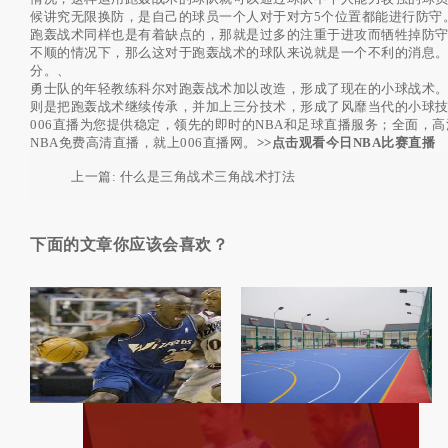
候讲究无限换防，是自己的球员一个人对于对方5个位置都能进行防守
跑轰战术同样也是有着缺点的，那就是过多的注重于进攻而牺牲掉防
不顺的情况下，那么这对于跑轰战术的球队来说就是一个不利的消息
分。、
勇士队的年轻教练科尔对跑轰战术加以改造，形成了现在的小球战术
则是把跑轰战术继续传承，并加上三分技术，形成了风靡当代的小球
006直播为您提供稳定，领先的即时的NBA和足球直播服务；全面，
NBA免费高清直播，就上006直播网。
>>点击观看今日NBA比赛直播
上一篇:
什么是三角战术三角战术打法
下面的文章你应该会喜欢？
>翻腕是什么意思翻腕规则
尺