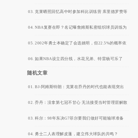
是直言科比已超越乔丹！
克莱晒照回忆高中时参加科比训练营 库里德罗赞等
人也在
NBA复赛在即？名记曝詹姆斯私密组织球员训练为
夺冠做准备
2002年勇士本确定了会选姚明，但22.5%的概率依
然没有得到状元签！
如果NBA设立四分线，水花兄弟、特雷杨可乐了
随机文章
BJ-阿姆斯特朗：克莱在乔丹的时代也能表现突出
乔丹：没拿第七冠不甘心 无法接受当时管理层解散
阵容的决定
科尔：98年东决G7菲尔要我们做好可能输球准备
乔丹说不
勇士二人表理解皮蓬，建立伟大球队的共鸣？