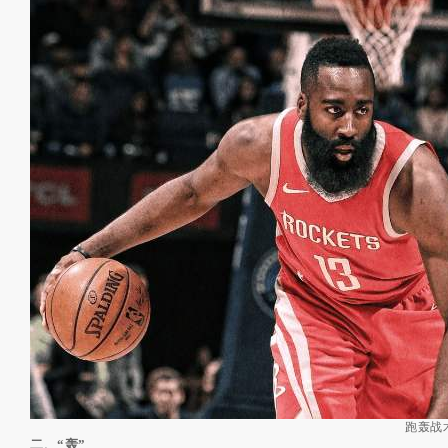
跑轰战
二、“轰”