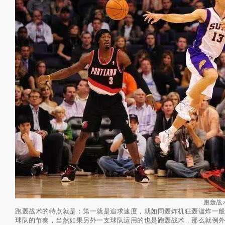
跑轰战
跑轰战术的特点就是：第一就是追求速度，就如同轰炸机狂轰滥炸一
球队的节奏，当然如果另外一支球队运用的也是跑轰战术，那么就例