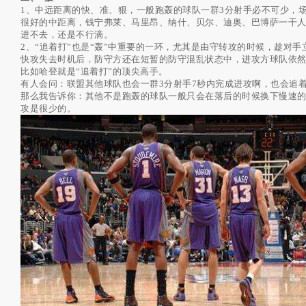
1、中远距离的快、准、狠，一般跑轰的球队一群3分射手必不可少，
很好的中距离，钱宁弗莱、马里昂、纳什、贝尔、迪奥、巴博萨一干人
进不去，还是不行滴。
2、“追着打”也是“轰”中重要的一环，尤其是由守转攻的时候，趁对
快攻失去时机后，防守方还在短暂的防守混乱状态中，进攻方球队依然
比如哈登就是“追着打”的顶尖高手。
有人会问：联盟其他球队也会一群3分射手7秒内完成进攻啊，也会追着
那么我告诉你：其他不是跑轰的球队一般只会在落后的时候换下慢速
攻是很少的。