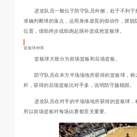
进攻队员一般位于防守队员外侧，处于不利于
准确判断球的落点，运用身体虚晃的假动作，摆脱
位置，借助跨步或助跑起跳补篮或抢篮板球。
篮板球种类
篮板球大致分为前场篮板和后场篮板。
防守队员在本方半场场地所获得的篮板球，称
杆，获得的后场篮板比对手多，说明防守越稳固
进攻队员在对手的半场场地所获得的篮板球，
所以前场篮板对每场比赛都至关重要。