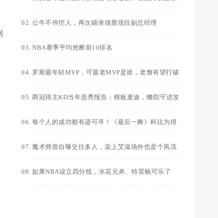
出决定
公牛不停挖人，再次瞄准雄鹿现任副总经理
利
NBA赛季平均抢断前10排名
罗斯最年轻MVP，可最老MVP是谁，老詹有望打破
该记录
两冠得主KD当年选秀报告：模板麦迪，懒防守进攻
不科学，夺冠堪忧？
每个人的成功都有迹可寻！《最后一舞》科比为得
到乔丹指导 死守更衣室
魔术师曾自曝交往多人，染上艾滋场外也是个风流
者
如果NBA设立四分线，水花兄弟、特雷杨可乐了