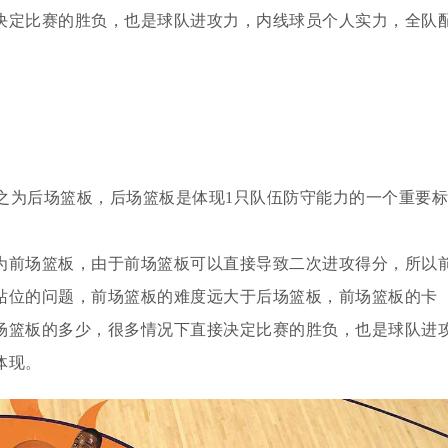
决定比赛的胜负，也是球队进攻力，内线球员个人实力，全队
之为后场篮板，后场篮板是体现1只队伍防守能力的一个重要标
为前场篮板，由于前场篮板可以直接导致二次进攻得分，所以
站位的问题，前场篮板的难度远大于后场篮板，前场篮板的卡
场篮板的多少，很多情况下直接决定比赛的胜负，也是球队进
体现。