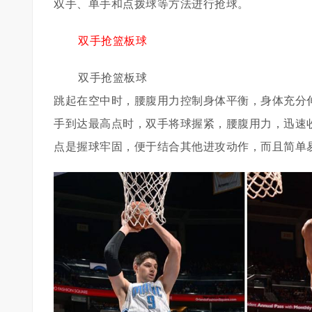
双手、单手和点拨球等方法进行抢球。
双手抢篮板球
双手抢篮板球
跳起在空中时，腰腹用力控制身体平衡，身体充分
手到达最高点时，双手将球握紧，腰腹用力，迅速
点是握球牢固，便于结合其他进攻动作，而且简单