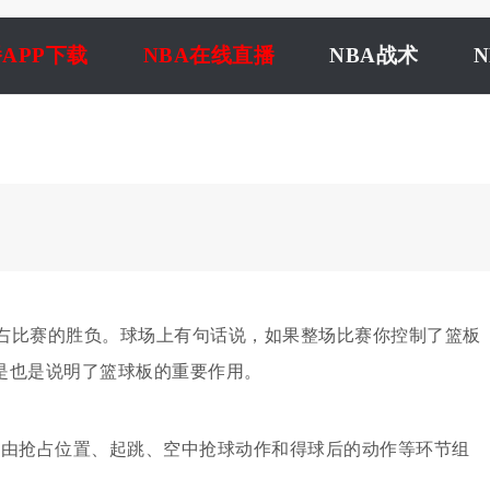
播APP下载
NBA在线直播
NBA战术
右比赛的胜负。球场上有句话说，如果整场比赛你控制了篮板
是也是说明了篮球板的重要作用。
，它是由抢占位置、起跳、空中抢球动作和得球后的动作等环节组