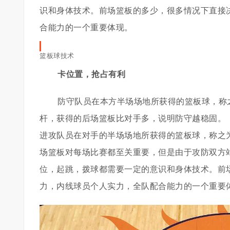
识和身体技术。前场篮板的多少，很多情况下直接
合能力的一个重要体现。
篮板球技术
卡位置，抢占有利
防守队员在本方半场场地所获得的篮板球，称
杆，获得的后场篮板比对手多，说明防守越稳固。
进攻队员在对手的半场场地所获得的篮板球，称之
场篮板对每场比赛都至关重要，但是由于攻防双方
位，起跳，拨球都需要一定的意识和身体技术。前
力，内线球员个人实力，全队配合能力的一个重要