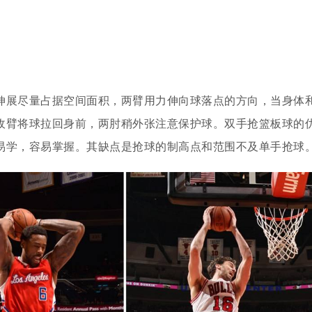
伸展尽量占据空间面积，两臂用力伸向球落点的方向，当身体
收臂将球拉回身前，两肘稍外张注意保护球。双手抢篮板球的
易学，容易掌握。其缺点是抢球的制高点和范围不及单手抢球