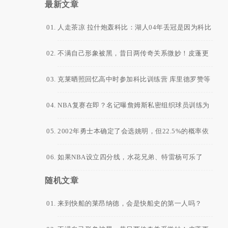
最新文章
人走茶凉 拉什炮轰科比：湖人04年丢冠是因为科比
太自私了 他想拿FMVP
不满自己形象被黑，昔日两传奇关系微妙！皮蓬更
是直言科比已超越乔丹！
克莱晒照回忆高中时参加科比训练营 库里德罗赞等
人也在
NBA复赛在即？名记曝詹姆斯私密组织球员训练为
夺冠做准备
2002年勇士本确定了会选姚明，但22.5%的概率依
然没有得到状元签！
如果NBA设立四分线，水花兄弟、特雷杨可乐了
随机文章
来到快船的莱昂纳德，会是快船史的第一人吗？