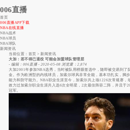
006直播
首页
006直播APP下载
NBA在线直播
NBA战术
NBA球员
NBA球队
新闻资讯
当前位置：
首页
>
新闻资讯
大加：若不得已退役 可能会加盟球队管理层
-
编辑：006直播
-
2020-05-08
浏览量：2,874
大加2001年参加NBA选秀，当时被队用榜眼签选中，随即被交易到了
金。作为欧洲型的内线球员，加索尔球风非常全能，基本功扎实，脚
能力和防守能力。NBA职业生涯至今，加索尔共上场1226次常规赛，场均出战
效力过加索尔职业生涯共入选6次全明星，2次最佳阵容二阵，并且于2008
冠军。