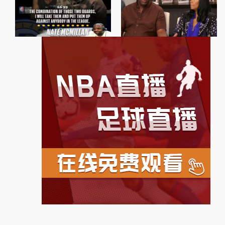
>麦克米兰：奥迪&布罗格登
的组合很棒 不惧任何对手
上