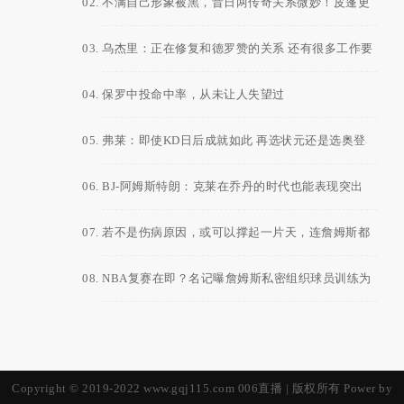
不满自己形象被黑，昔日两传奇关系微妙！皮蓬更
是直言科比已超越乔丹！
乌杰里：正在修复和德罗赞的关系 还有很多工作要
做
保罗中投命中率，从未让人失望过
弗莱：即使KD日后成就如此 再选状元还是选奥登
BJ-阿姆斯特朗：克莱在乔丹的时代也能表现突出
若不是伤病原因，或可以撑起一片天，连詹姆斯都
要靠边站的球员
NBA复赛在即？名记曝詹姆斯私密组织球员训练为
夺冠做准备
Copyright © 2019-2022 www.gqj115.com
006直播
| 版权所有 Power by